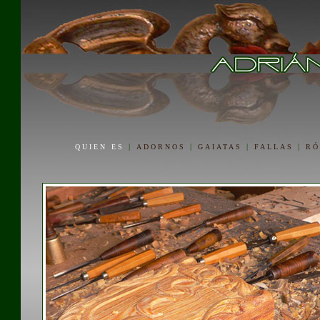
|
|
|
|
QUIEN ES
ADORNOS
GAIATAS
FALLAS
R